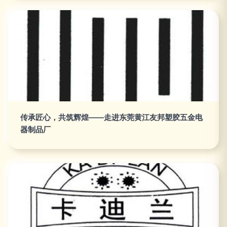
传承匠心，共筑辉煌——走进东莞黄江友邦塑胶五金电
器制品厂