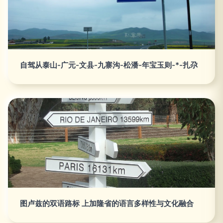
自驾从泰山-广元-文县-九寨沟-松潘-年宝玉则-*-扎尕
图卢兹的双语路标 上加隆省的语言多样性与文化融合