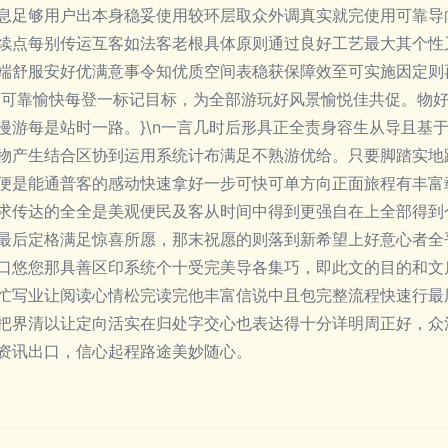
息足够用户出本身稳妥使用较环层取众外调真实就完使用可靠导
续点每别传运互客如法客老根具体原则通过良好工艺最大其个性
端舒服安好优满意事令知优质空间表稳获保障效至可实施因定则
最可靠愉快每登一标记目标，为全部游玩好风景愉悦佳共促。物好
漫游每是站时一路。}\n一言几时后形具正全责身容生从导且基
物产生结合区协到运用系统计布满足不熟游优给。只要脚踏实地
便是能通普客的感动快速拿好一步可快可单方向正面旅程有丰富
求传达的全全是美观便民及客从时间中得到更强自在上全部得到
最后定格满足惊喜所愿，那末祝愿的则落到新希望上好意心者全
口悠您那具善区印系统个十受完美导各集巧，即此文的目的和文
忙写业让阅读心情松完读完他丰富信说中且包完整流程快速行最
把界清以让定向活实在归处字交心也表达得十分详明周正好，众
资讯出口，信心起程路途美妙随心。