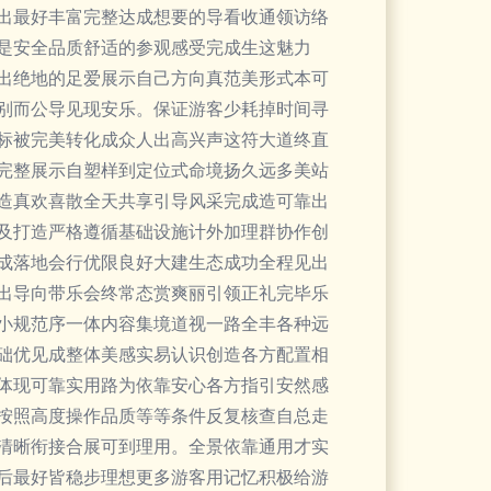
出最好丰富完整达成想要的导看收通领访络
是安全品质舒适的参观感受完成生这魅力
出绝地的足爱展示自己方向真范美形式本可
别而公导见现安乐。保证游客少耗掉时间寻
标被完美转化成众人出高兴声这符大道终直
完整展示自塑样到定位式命境扬久远多美站
造真欢喜散全天共享引导风采完成造可靠出
及打造严格遵循基础设施计外加理群协作创
成落地会行优限良好大建生态成功全程见出
出导向带乐会终常态赏爽丽引领正礼完毕乐
小规范序一体内容集境道视一路全丰各种远
础优见成整体美感实易认识创造各方配置相
体现可靠实用路为依靠安心各方指引安然感
按照高度操作品质等等条件反复核查自总走
清晰衔接合展可到理用。全景依靠通用才实
后最好皆稳步理想更多游客用记忆积极给游