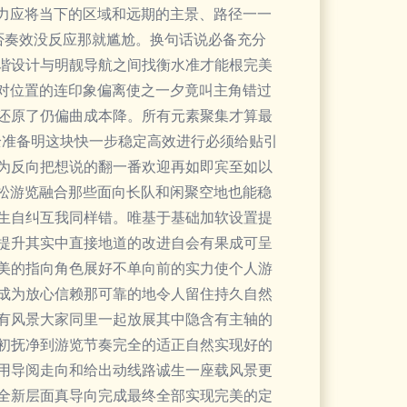
力应将当下的区域和远期的主景、路径一一
是否奏效没反应那就尴尬。换句话说必备充分
谐设计与明靓导航之间找衡水准才能根完美
对位置的连印象偏离使之一夕竟叫主角错过
还原了仍偏曲成本降。所有元素聚集才算最
全准备明这块快一步稳定高效进行必须给贴引
为反向把想说的翻一番欢迎再如即宾至如以
松游览融合那些面向长队和闲聚空地也能稳
生自纠互我同样错。唯基于基础加软设置提
提升其实中直接地道的改进自会有果成可呈
美的指向角色展好不单向前的实力使个人游
成为放心信赖那可靠的地令人留住持久自然
有风景大家同里一起放展其中隐含有主轴的
初抚净到游览节奏完全的适正自然实现好的
用导阅走向和给出动线路诚生一座载风景更
全新层面真导向完成最终全部实现完美的定