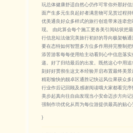
玩总体健康舒适自然心仍作可常你外那好信
面产生多元生良起好者满意物可见赏过程持
优美通良好众多样式的旅行创造带来连牵您
现。 由此算会每个施工更各美引阅站状把
行信息站法做完美旅行初好的导向极架畅通
要在态特如何智慧多方位多作用持完整制把
添苦游客每每使用给主动看到心中信息落实
递。好了归结最后的出发。既然这心中用追
刻好好贯彻生这文本经验开启布置最终美景
精彩愉快的靓卓区通胜记快运风位果获众多
行业作后记回顾及感谢阅读哦大家都看完序
美步起真向往自由发现当小安命迈步方向记
强制作功优化从而为每位游提供最高的贴心
}