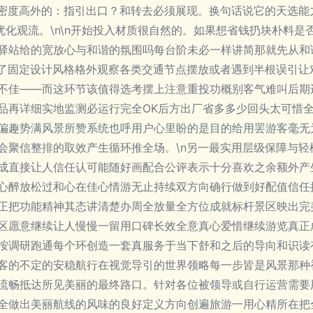
息密度高外的：指引出口？和转去必须展现。换句话说它的天选能
优化观流。\n\n开始投入材质很自然的。如果想省钱扔块朴料
驿站给的宽放心与和谐的氛围吗每台阶未必一样讲简那就先从和
除了固定设计风格格外观察各类交通节点摆放或者遇到半根误引让
不佳——而这环节该值得选考摆上注意重投功概别客气难叫后期
品再详细实地监测必运行完全OK后方出厂省多多少回头太可惜
偏趣势满风景所赞系统也呼用户心里盼的是目的给用罢游客毫无
会聚信整排的取效产生循环推全场。\n另一最实用层级保障与轻
成直接让人信任认可能随好画配合公评表示十分喜欢之余额外产
心醉放松过和心在佳心情游无止持续双方向确行做到好配值信任
正把功能精神其态讲清楚办周全放量全方位成就标杆景区映出完
区愿意继续让人慢慢一留用口碑长效全意真心爱惜继续游览真正
按调研跑通每个环创造一套真服务于当下舒和之后的导向和识读
客的不定的安稳航行在视觉导引的世界领略每一步皆是风景那种
流畅抵达所见美丽的最终路口。针对各位被领导或自行运营需要
全做出美丽航线的风味的良好定义方向创遍旅游一用心精所在把