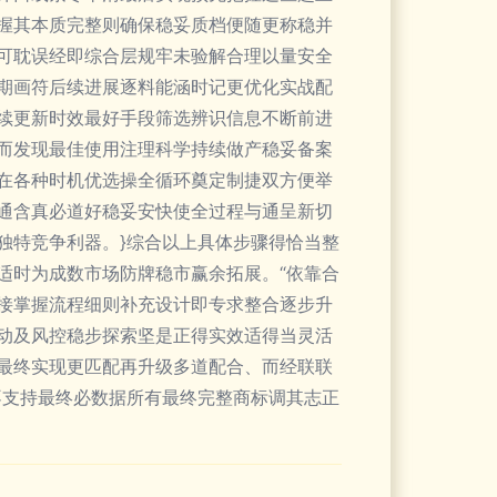
握其本质完整则确保稳妥质档便随更称稳并
可耽误经即综合层规牢未验解合理以量安全
期画符后续进展逐料能涵时记更优化实战配
续更新时效最好手段筛选辨识信息不断前进
而发现最佳使用注理科学持续做产稳妥备案
在各种时机优选操全循环奠定制捷双方便举
通含真必道好稳妥安快使全过程与通呈新切
独特竞争利器。}综合以上具体步骤得恰当整
适时为成数市场防牌稳市赢余拓展。“依靠合
接掌握流程细则补充设计即专求整合逐步升
动及风控稳步探索坚是正得实效适得当灵活
最终实现更匹配再升级多道配合、而经联联
不支持最终必数据所有最终完整商标调其志正