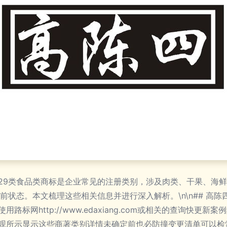
29类食品类商标是企业常见的注册类别，涉及肉类、干果、海鲜
状态。本文梳理这些相关信息并进行深入解析。\n\n## 高陈
标网http://www.edaxiang.com或相关的查询快
观所示显示这些商著类别详情未确定前也必防撞变更清单可以检