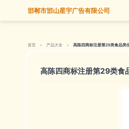
邯郸市邯山星宇广告有限公司
首页
>
产品大全
>
高陈四商标注册第29类食品类
高陈四商标注册第29类食