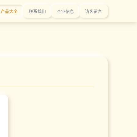
产品大全
联系我们
企业信息
访客留言