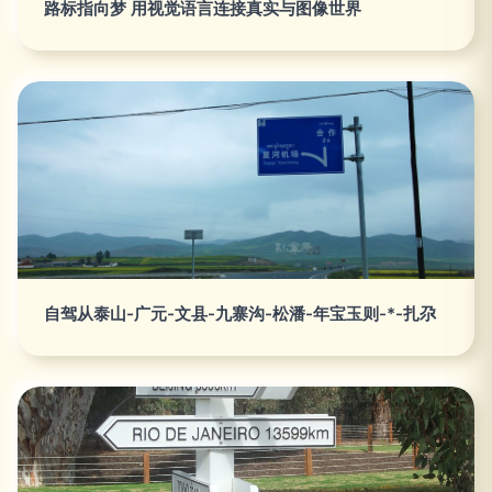
路标指向梦 用视觉语言连接真实与图像世界
自驾从泰山-广元-文县-九寨沟-松潘-年宝玉则-*-扎尕